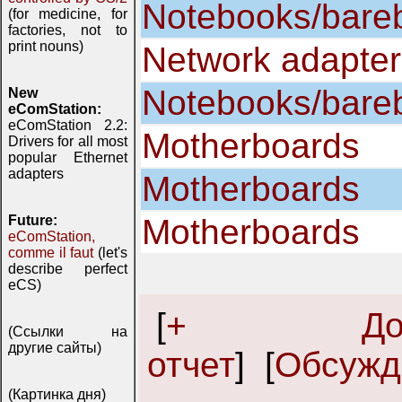
Notebooks/bare
(for medicine, for
factories, not to
print nouns)
Network adapter
Notebooks/bare
New
eComStation:
eComStation 2.2:
Motherboards
Drivers for all most
popular Ethernet
adapters
Motherboards
Future:
Motherboards
eComStation,
comme il faut
(let's
describe perfect
eCS)
[
+ Доба
(Ссылки на
другие сайты)
отчет
] [
Обсужд
(Картинка дня)