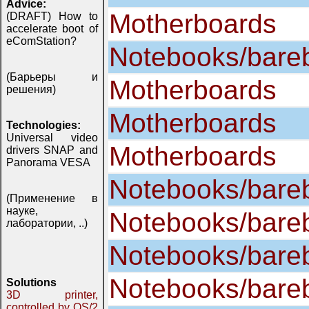
Advice:
Motherboards
(DRAFT) How to
accelerate boot of
eComStation?
Notebooks/bare
(Барьеры и
Motherboards
решения)
Motherboards
Technologies:
Universal video
Motherboards
drivers SNAP and
Panorama VESA
Notebooks/bare
(Применение в
науке,
Notebooks/bare
лаборатории, ..)
Notebooks/bare
Notebooks/bare
Solutions
3D printer,
controlled by OS/2