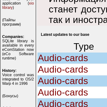
application (
xio
станет досту
library
)
так и иностр
(Пайпы
программ)
Latest updates to our base
Companies:
SQLite library is
Type
available in every
eComStation now
(eCo Software
Audio-cards
runtime)
Audio-cards
History:
Voice control was
Audio-cards
integrated to OS/2
Warp 4 in 1996
Audio-cards
(Бонусы)
Audio-cards