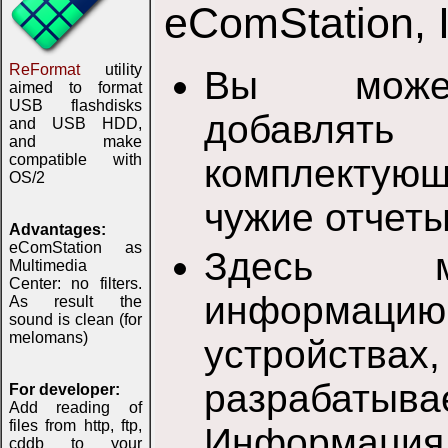
eComStation, 
ReFormat
utility
Вы может
aimed to format
USB flashdisks
добавлят
and USB HDD,
and make
compatible with
комплектую
OS/2
чужие отчеты
Advantages:
eComStation as
Здесь м
Multimedia
Center: no filters.
информац
As result the
sound is clean (for
melomans)
устройс
разрабатыв
For developer:
Add reading of
files from http, ftp,
Информаци
cddb to your