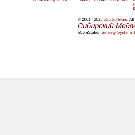
Н
© 2001 - 2025
eCo Software
, Al
Сибирский Медв
eComStation
Serenity Systems I