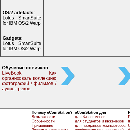
OS/2 artefacts:
Lotus SmartSuite
for IBM OS/2 Warp
Gadgets:
Lotus SmartSuite
for IBM OS/2 Warp
Обучение новичков
LiveBook: Как
организовать коллекцию
фотографий / фильмов /
аудио-треков
Почему eComStation?
eComStation для
Возможности
для бизнесменов
Р
Особенности
для студентов и инженеров
Применение
для продавцов компьютеров
О
Ролики и скриншоты
сообщество пользователей
б