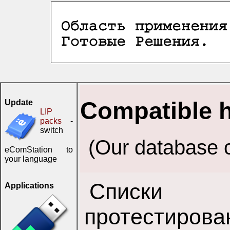
Compatible 
Update
LIP
packs
-
switch
(Our database c
eComStation to
your language
Списки 
Applications
протестирова