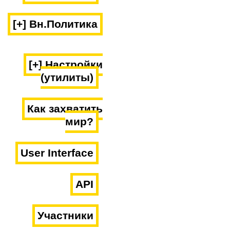
[+] Вн.Политика
[+] Настройки
(утилиты)
Как захватить
мир?
User Interface
API
Участники