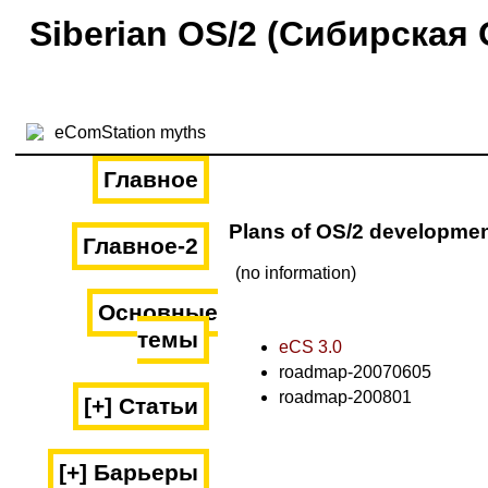
Siberian OS/2 (Сибирская 
Главное
Plans of OS/2 developme
Главное-2
(no information)
Основные
темы
eCS 3.0
roadmap-20070605
roadmap-200801
[+] Статьи
[+] Барьеры