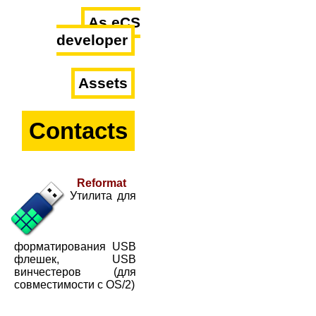
As eCS
developer
Assets
Contacts
Reformat
Утилита для
форматирования USB
флешек, USB
винчестеров (для
совместимости с OS/2)