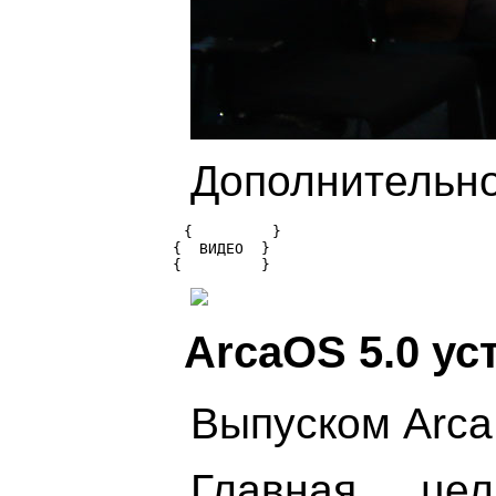
Дополнительное
{         }

{  ВИДЕО  } 

ArcaOS 5.0 ус
Выпуском Arca
Главная це