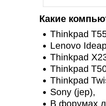
Какие компью
Thinkpad T5
Lenovo Idea
Thinkpad X23
Thinkpad T5
Thinkpad Twi
Sony (jep),
В форумах л