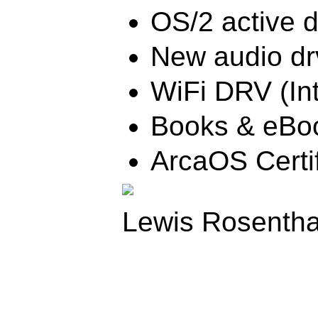
OS/2 active d
New audio dr
WiFi DRV (Int
Books & eBo
ArcaOS Certif
Lewis Rosentha