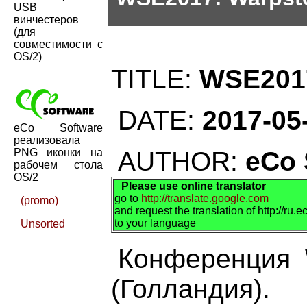
USB
винчестеров
(для
совместимости с
OS/2)
TITLE:
WSE2017
DATE:
2017-05
eCo Software
реализовала
PNG иконки на
AUTHOR:
eCo 
рабочем стола
OS/2
Please use online translator
go to
http://translate.google.com
(promo)
and request the translation of http://ru
to your language
Unsorted
Конференция 
(Голландия).