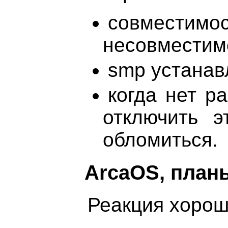
совместимо
несовместим
smp устанав
когда нет р
отключить э
обломиться.
ArcaOS, план
Реакция хорош